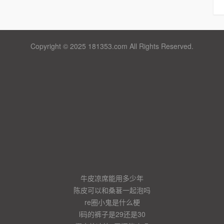
Copyright © 2025 181353.com All Rights Reserved.
牛皮凉席能用多少年
陈皮可以和桑葚一起泡吗
re圈小鬼是什么梗
l码的裤子是29还是30